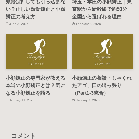
頬骨は押しても引っ込まな
埼玉・本庄の小顔矯正｜東
い？正しい頬骨矯正と小顔
京駅から新幹線で約50分、
矯正の考え方
全国から選ばれる理由
June 3, 2026
February 8, 2026
小顔矯正の専門家が教える
小顔矯正の相談・しゃくれ
本当の小顔矯正とは？気に
たアゴ、口の出っ張り
なる小顔矯正を語る
（Part1-3統合）
January 11, 2026
January 7, 2026
コメント