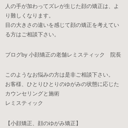
人の手が加わってズレが生じた顔の矯正は、よ
審美小顔矯正
り難しくなります。
目の大きさの違いを感じて顔の矯正を考えてい
整体・矯正
る方はご相談下さい。
エステティック
M
ブログby 小顔矯正の老舗レミスティック 院長
E
予約について
N
このようなお悩みの方は是非ご相談下さい。
U
トップ
メニュー･料金
お客様、ひとりひとりのゆがみの状態に応じた
施術について
院長プロフィール
サロン情報
カウンセリングと施術
よくあるご質問
レミスティック
お問い合わせ
【小顔矯正、顔のゆがみ矯正】