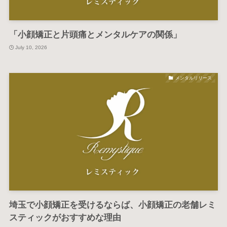
整体・矯正
「小顔矯正と片頭痛とメンタルケアの関係」
エステティック
July 10, 2026
M
E
予約について
メンタルリリース
N
U
トップ
メニュー･料金
施術について
院長プロフィール
サロン情報
よくあるご質問
お問い合わせ
埼玉で小顔矯正を受けるならば、小顔矯正の老舗レミ
RESERVE
スティックがおすすめな理由